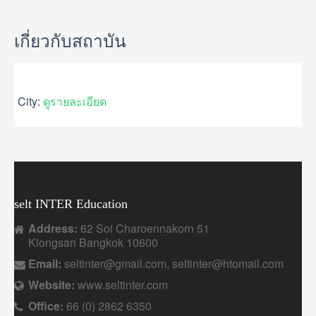
GALLERY
USEFUL INFORMATION
เกี่ยวกับสถาบัน
CONTACT US
City:
ดูรายละเอียด
selt INTER Education
Address:
62 Soi Charoennakorn 51
Klongsan Bangkok 10600
Email:
seltinter@gmail.com, seltinter@htomail.com
Website:
www.seltinter.com
Office:
66 (0) 2862 6350