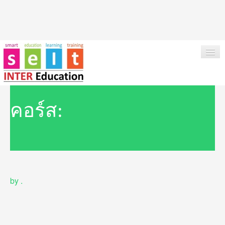
HOME
คอร์ส:
ABOUT US
OUR SERVICES
INSTITUTIONS & COURSES
by
.
NEWS
TESTIMONIAL