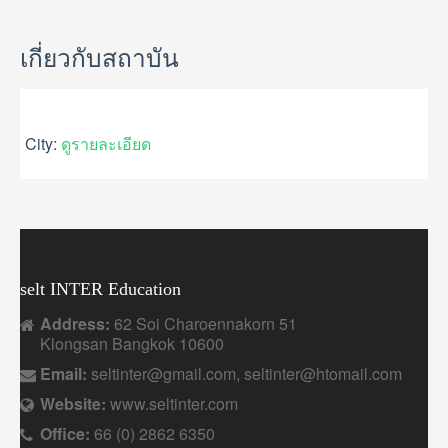
GALLERY
USEFUL INFORMATION
เกี่ยวกับสถาบัน
CONTACT US
City:
ดูรายละเอียด
selt INTER Education
Address:
62 Soi Charoennakorn 51
Klongsan Bangkok 10600
Email:
seltinter@gmail.com, seltinter@htomail.com
Website:
www.seltinter.com
Office:
66 (0) 2862 6350