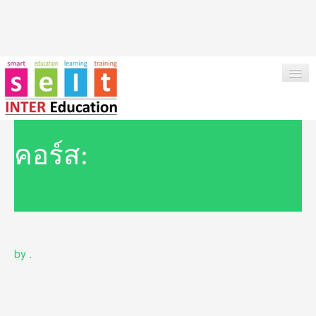
HOME
คอร์ส:
ABOUT US
OUR SERVICES
INSTITUTIONS & COURSES
by
.
NEWS
TESTIMONIAL