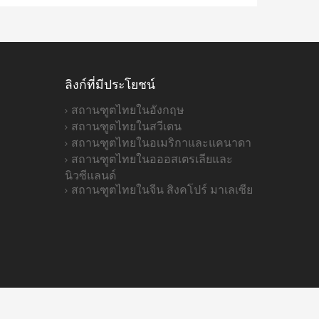
ลิงก์ที่มีประโยชน์
สถานฑูตไทยในอังกฤษ
สถานฑูตไทยในสวีเดน
สถานฑูตไทยในอเมริกาและแคนาดา
สถานฑูตไทยในอออสเตรเลียและ
นิวซีแลนด์
สถานฑูตไทยในจีน สิงคโปร์ มาเลเซีย