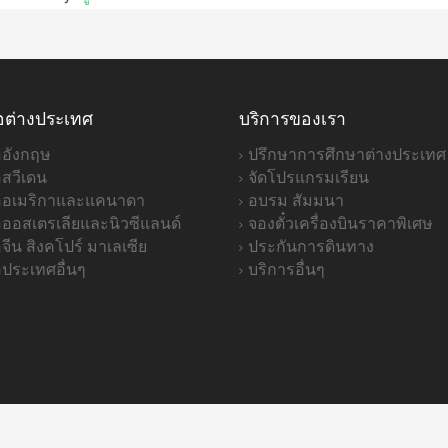
อต่างประเทศ
บริการของเรา
ออังกฤษ
ปรึกษาการศึกษาต่างประเทศ
อสวีเดน
จัดโปรแกรมเรียน
่ออเมริกาและแคนาดา
อบรม สัมมนา
่อออสเตรเลียและนิวซีแลนด์
จองตั๋วเครื่องบินราคาพิเศษ
อจีน สิงคโปร์ มาเลเซีย
ประกันการดินทาง
อประเทศอื่นๆ
บริการอื่นๆ