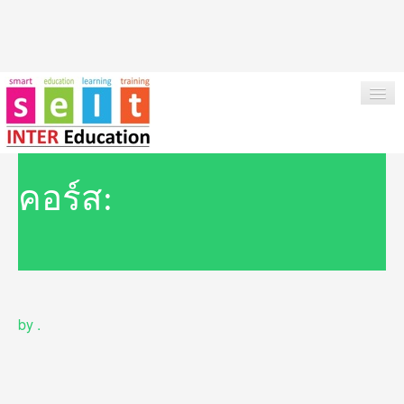
HOME
คอร์ส:
ABOUT US
OUR SERVICES
INSTITUTIONS & COURSES
by
.
NEWS
TESTIMONIAL