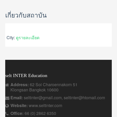
GALLERY
USEFUL INFORMATION
เกี่ยวกับสถาบัน
CONTACT US
City:
ดูรายละเอียด
selt INTER Education
Address:
62 Soi Charoennakorn 51
Klongsan Bangkok 10600
Email:
seltinter@gmail.com, seltinter@htomail.com
Website:
www.seltinter.com
Office:
66 (0) 2862 6350