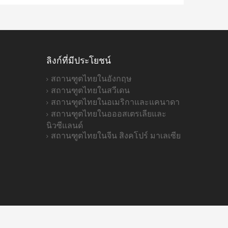
ลิงก์ที่มีประโยชน์
สถานฑูตไทยในอังกฤษ
สถานฑูตไทยในสวีเดน
สถานฑูตไทยในอเมริกาและแคนาดา
สถานฑูตไทยในอออสเตรเลียและ
นิวซีแลนด์
สถานฑูตไทยในจีน สิงคโปร์ มาเลเซีย