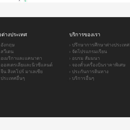
อต่างประเทศ
บริการของเรา
ออังกฤษ
ปรึกษาการศึกษาต่างประเทศ
อสวีเดน
จัดโปรแกรมเรียน
่ออเมริกาและแคนาดา
อบรม สัมมนา
่อออสเตรเลียและนิวซีแลนด์
จองตั๋วเครื่องบินราคาพิเศษ
อจีน สิงคโปร์ มาเลเซีย
ประกันการดินทาง
อประเทศอื่นๆ
บริการอื่นๆ