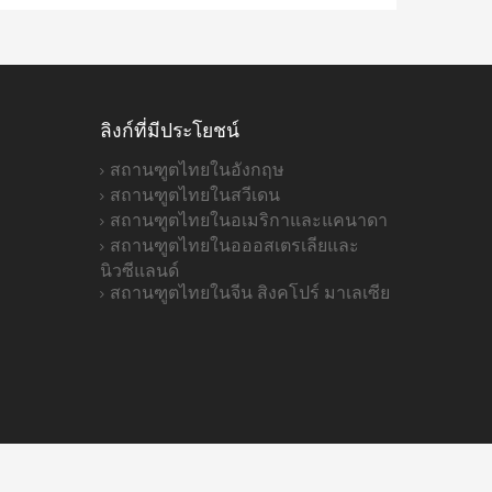
ลิงก์ที่มีประโยชน์
สถานฑูตไทยในอังกฤษ
สถานฑูตไทยในสวีเดน
สถานฑูตไทยในอเมริกาและแคนาดา
สถานฑูตไทยในอออสเตรเลียและ
นิวซีแลนด์
สถานฑูตไทยในจีน สิงคโปร์ มาเลเซีย