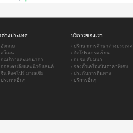
อต่างประเทศ
บริการของเรา
ออังกฤษ
ปรึกษาการศึกษาต่างประเทศ
อสวีเดน
จัดโปรแกรมเรียน
่ออเมริกาและแคนาดา
อบรม สัมมนา
่อออสเตรเลียและนิวซีแลนด์
จองตั๋วเครื่องบินราคาพิเศษ
อจีน สิงคโปร์ มาเลเซีย
ประกันการดินทาง
อประเทศอื่นๆ
บริการอื่นๆ