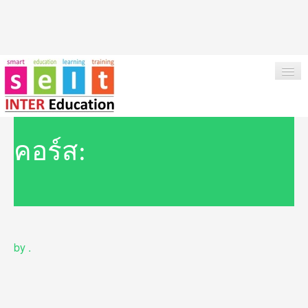
HOME
คอร์ส:
ABOUT US
OUR SERVICES
INSTITUTIONS & COURSES
by
.
NEWS
TESTIMONIAL