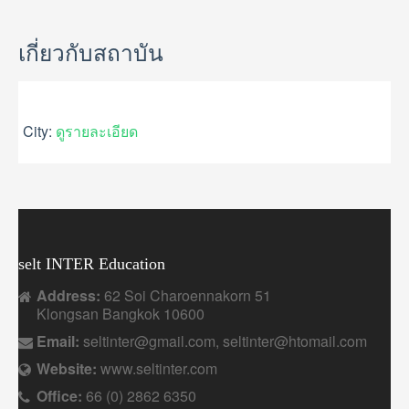
GALLERY
USEFUL INFORMATION
เกี่ยวกับสถาบัน
CONTACT US
City:
ดูรายละเอียด
selt INTER Education
Address:
62 Soi Charoennakorn 51
Klongsan Bangkok 10600
Email:
seltinter@gmail.com, seltinter@htomail.com
Website:
www.seltinter.com
Office:
66 (0) 2862 6350