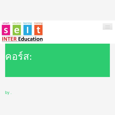
HOME
คอร์ส:
ABOUT US
OUR SERVICES
INSTITUTIONS & COURSES
by
.
NEWS
TESTIMONIAL