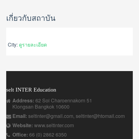
GALLERY
USEFUL INFORMATION
เกี่ยวกับสถาบัน
CONTACT US
City:
ดูรายละเอียด
selt INTER Education
Address:
62 Soi Charoennakorn 51
Klongsan Bangkok 10600
Email:
seltinter@gmail.com, seltinter@htomail.com
Website:
www.seltinter.com
Office:
66 (0) 2862 6350