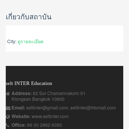
GALLERY
USEFUL INFORMATION
เกี่ยวกับสถาบัน
CONTACT US
City:
ดูรายละเอียด
selt INTER Education
Address:
62 Soi Charoennakorn 51
Klongsan Bangkok 10600
Email:
seltinter@gmail.com, seltinter@htomail.com
Website:
www.seltinter.com
Office:
66 (0) 2862 6350