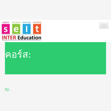
HOME
คอร์ส:
ABOUT US
OUR SERVICES
INSTITUTIONS & COURSES
by
.
NEWS
TESTIMONIAL