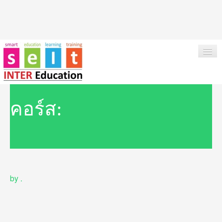
HOME
คอร์ส:
ABOUT US
OUR SERVICES
INSTITUTIONS & COURSES
by
.
NEWS
TESTIMONIAL