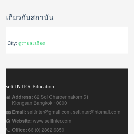
GALLERY
USEFUL INFORMATION
เกี่ยวกับสถาบัน
CONTACT US
City:
ดูรายละเอียด
selt INTER Education
Address:
62 Soi Charoennakorn 51
Klongsan Bangkok 10600
Email:
seltinter@gmail.com, seltinter@htomail.com
Website:
www.seltinter.com
Office:
66 (0) 2862 6350