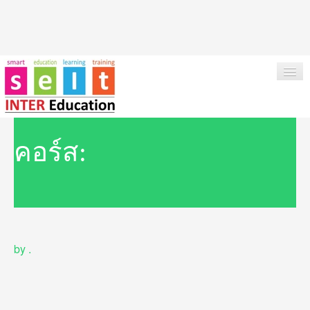
HOME
คอร์ส:
ABOUT US
OUR SERVICES
INSTITUTIONS & COURSES
by
.
NEWS
TESTIMONIAL