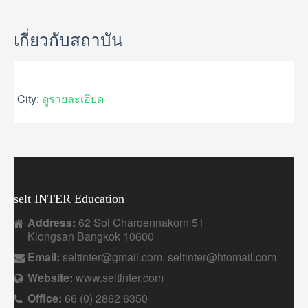
GALLERY
USEFUL INFORMATION
เกี่ยวกับสถาบัน
CONTACT US
City:
ดูรายละเอียด
selt INTER Education
Address:
62 Soi Charoennakorn 51
Klongsan Bangkok 10600
Email:
seltinter@gmail.com, seltinter@htomail.com
Website:
www.seltinter.com
Office:
66 (0) 2862 6350